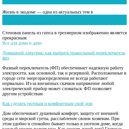
Что следует учитывать при строительстве экодома?
Жизнь в экодоме — одна из актуальных тем в
Как сделать гипсовую стеновую 3D панель самим и
существенно сэкономить?
Стеновая панель из гипса в трехмерном изображении является
прекрасным
Все для дома и дачи
Домашний электрик: как выбрать правильный переключатель
фаз
Фазный переключатель (ФП) обеспечивает надежную работу
электросети, как основной, так и резервной. Расположенные в
городе сети энергораспределения не всегда работают
нормально. Из-за внезапных скачков напряжение любой
электрический прибор может сломаться. ФП позволяет
другим устройствам
Как сделать уютным и комфортным свой дом
Дом обеспечивает душевный комфорт, защиту от внешней
среды и мирской суеты, расслабление своим хозяевам. При
этом удобно и спокойно бывает только в уютном доме, когда
каждый уголок радует глаз. Как создать такой дом? Главные