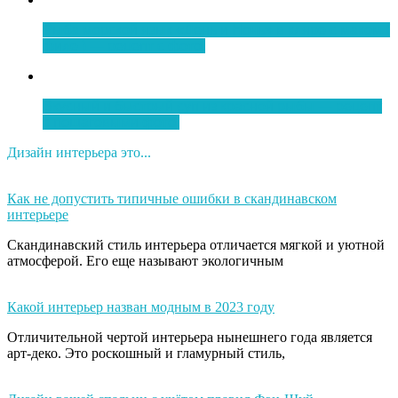
Рыба морской язык «День и Ночь» в кляре с маком (
филе ) — рецепт с фото.
Вкусный и быстрый суп из красной рыбы — рецепт
с пошаговыми фото.
Дизайн интерьера это...
Как не допустить типичные ошибки в скандинавском
интерьере
Скандинавский стиль интерьера отличается мягкой и уютной
атмосферой. Его еще называют экологичным
Какой интерьер назван модным в 2023 году
Отличительной чертой интерьера нынешнего года является
арт-деко. Это роскошный и гламурный стиль,